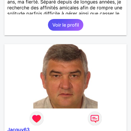
ans, ma fierté. Séparé depuis de longues années, je
recherche des affinités amicales afin de rompre une
solitude parfois difficile à gérer ainsi que casser le
vague à l’âme. L’amitié reste extrêmement
Voir le profil
importante à mes yeux mais peut se décliner en des
sentiments plus puissants. « Le temps fera son
œuvre » disait Arthur Schopenhauer, philosophe
allemand que j’adore. J’aime discuter sans pour
autant être trop locace. Je suis bourré de qualités
avec très peu de défauts. Je suis altruiste,
bienveillant, empathique, attentionné, honnête,
respectueux, doux de caractère et compréhensif : je
laisse « glisser » beaucoup de choses. Mais ne vous
m’éprenez pas Mesdames, si une personne que
j’aime me trahit une fois, il n’y aura pas de seconde
chance et je l’effacerai à « vitam eternam ».
Néanmoins, je suis un tout petit peu maniaque ainsi
qu’impatient. J’essaye de faire des efforts. Rien de
bien dramatique ! Du moins je le pense……Je suis un
homme facile à vivre. À vous si vous le souhaitez,
d’apprendre à me connaître davantage. J’en serai
ravi….A très bientôt je l’espère.
Jacquy63