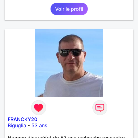
suis partant.
Voir le profil
FRANCKY20
Biguglia
-
53 ans
Homme divorcé(e) de 53 ans recherche rencontre