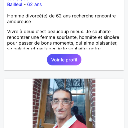
Bailleul
-
62 ans
Homme divorcé(e) de 62 ans recherche rencontre
amoureuse
Vivre à deux c'est beaucoup mieux. Je souhaite
rencontrer une femme souriante, honnête et sincère
pour passer de bons moments, qui aime plaisanter,
se balader et partager, je le souhaite, notre
complicité. J'aime beaucoup les chantiers de
Voir le profil
randonnée pour se défouler, se relaxer, se détendre
et finalement prendre du bon temps. C'est difficile
de tout dire en quelques lignes. En revanche, vous
pouvez me contacter pour avoir plus
d'informations. A bientôt