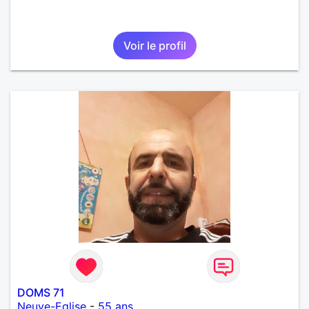
Voir le profil
DOMS 71
Neuve-Eglise
-
55 ans