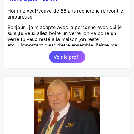
Homme veuf/veuve de 55 ans recherche rencontre
amoureuse
Bonjour , je m'adapte avec la personne avec qui je
suis ,tu veux allez boire un verre ,on va boire un
verre tu veux resté à la maison ,on reste
etc...l'important c'est d'etre ensemble .j'aime me
balader , faire du sport , regarder des film , aller au
Voir le profil
théatre etc et j'aime par dessus tous rire