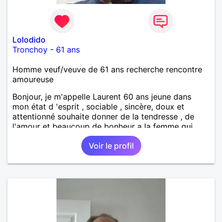
Lolodido
Tronchoy
-
61 ans
Homme veuf/veuve de 61 ans recherche rencontre
amoureuse
Bonjour, je m'appelle Laurent 60 ans jeune dans
mon état d 'esprit , sociable , sincère, doux et
attentionné souhaite donner de la tendresse , de
l'amour et beaucoup de bonheur a la femme qui
souhaitera partager ma vie . Bientôt en retraite a la
Voir le profil
fin de l 'année et libre de toute contrainte. Digne de
confiance à la femme qui voudras m 'en accorder
en toute sincérité. Pour le reste venez me découvrir
par un échange.