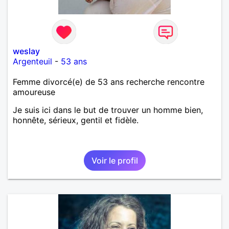
weslay
Argenteuil
-
53 ans
Femme divorcé(e) de 53 ans recherche rencontre
amoureuse
Je suis ici dans le but de trouver un homme bien,
honnête, sérieux, gentil et fidèle.
Voir le profil