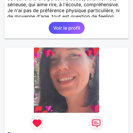
sérieuse, qui aime rire, à l'écoute, compréhensive.
Je n'ai pas de préférence physique particulière, ni
de moyenne d'age, tout est question de feeling.
Voir le profil