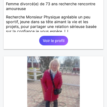
Femme divorcé(e) de 73 ans recherche rencontre
amoureuse
Recherche Monsieur Physique agréable un peu
sportif, jeune dans sa tête aimant la vie et les
projets, pour partager une relation sérieuse basée
sur la confiance je vous espère J.J
Voir le profil