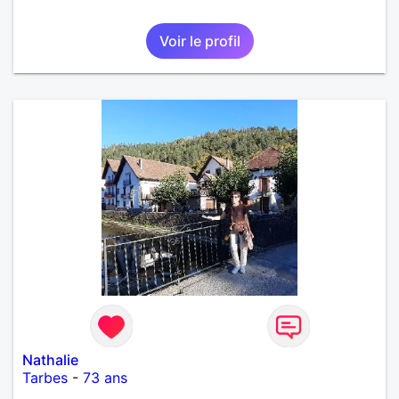
Voir le profil
Nathalie
Tarbes
-
73 ans