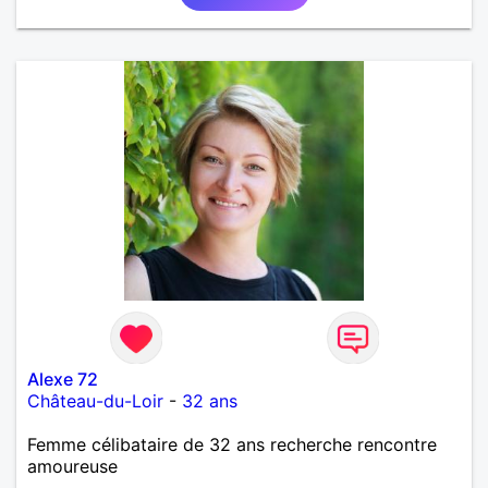
Alexe 72
Château-du-Loir
-
32 ans
Femme célibataire de 32 ans recherche rencontre
amoureuse