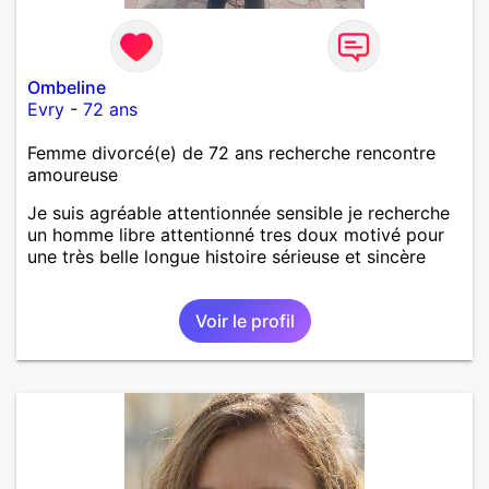
Ombeline
Evry
-
72 ans
Femme divorcé(e) de 72 ans recherche rencontre
amoureuse
Je suis agréable attentionnée sensible je recherche
un homme libre attentionné tres doux motivé pour
une très belle longue histoire sérieuse et sincère
Voir le profil