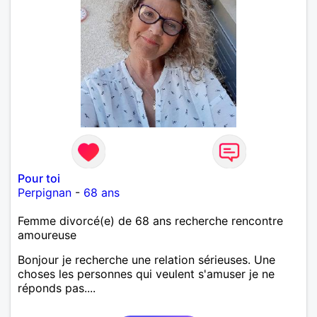
Pour toi
Perpignan
-
68 ans
Femme divorcé(e) de 68 ans recherche rencontre
amoureuse
Bonjour je recherche une relation sérieuses. Une
choses les personnes qui veulent s'amuser je ne
réponds pas....