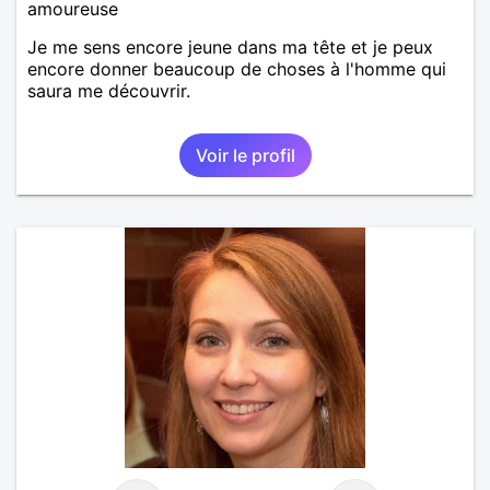
amoureuse
Je me sens encore jeune dans ma tête et je peux
encore donner beaucoup de choses à l'homme qui
saura me découvrir.
Voir le profil