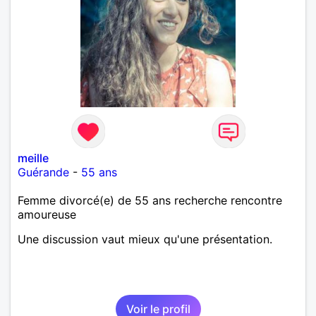
meille
Guérande
-
55 ans
Femme divorcé(e) de 55 ans recherche rencontre
amoureuse
Une discussion vaut mieux qu'une présentation.
Voir le profil