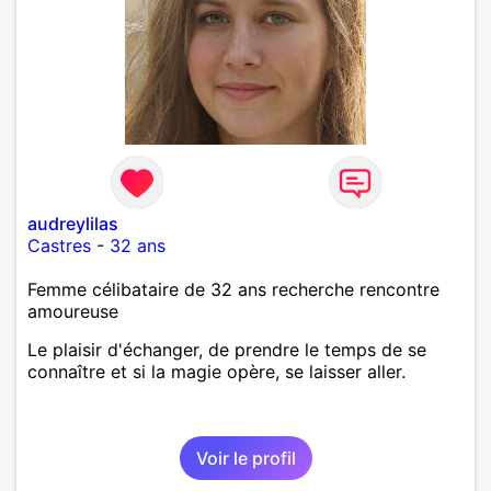
audreylilas
Castres
-
32 ans
Femme célibataire de 32 ans recherche rencontre
amoureuse
Le plaisir d'échanger, de prendre le temps de se
connaître et si la magie opère, se laisser aller.
Voir le profil