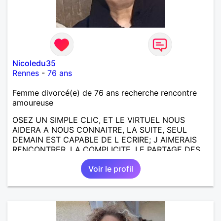
Nicoledu35
Rennes
-
76 ans
Femme divorcé(e) de 76 ans recherche rencontre
amoureuse
OSEZ UN SIMPLE CLIC, ET LE VIRTUEL NOUS
AIDERA A NOUS CONNAITRE, LA SUITE, SEUL
DEMAIN EST CAPABLE DE L ECRIRE; J AIMERAIS
RENCONTRER, LA COMPLICITE, LE PARTAGE DES
BELLES CHOSES DE LA VIE : BALADES, VOYAGES
Voir le profil
EN FRANCE OU AILLEURS. ETRE A L ECOUTE DE L
AUTRE, ET LA VIE SERA PLUS BELLE
ENCORE.....................