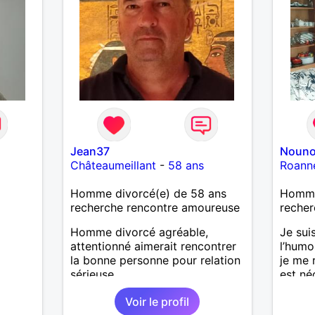
Jean37
Nouno
Châteaumeillant
-
58 ans
Roann
Homme divorcé(e) de 58 ans
Homme
recherche rencontre amoureuse
recher
Homme divorcé agréable,
Je suis
attentionné aimerait rencontrer
l’humou
la bonne personne pour relation
je me 
sérieuse...
est né
Voir le profil