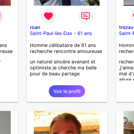
roan
treza
Saint-Paul-lès-Dax
-
61 ans
Saint-
ans
Homme célibataire de 61 ans
Homme 
ureuse
recherche rencontre amoureuse
recher
r
un naturel sincère avenant et
recher
optimiste je cherche ma belle
,j'aim
pour de beau partage
mal d'
allure
voudra
Voir le profil
person
,brico
et nat
mesd