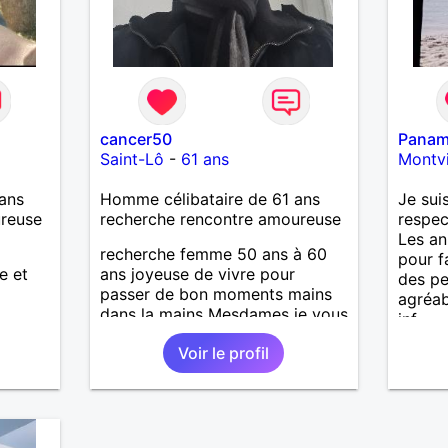
cancer50
Pana
Saint-Lô
-
61 ans
Montvi
ans
Homme célibataire de 61 ans
Je sui
ureuse
recherche rencontre amoureuse
respec
Les an
recherche femme 50 ans à 60
pour f
e et
ans joyeuse de vivre pour
des pe
passer de bon moments mains
agréab
dans la mains Mesdames je vous
inf
attend de vous lire .
Voir le profil