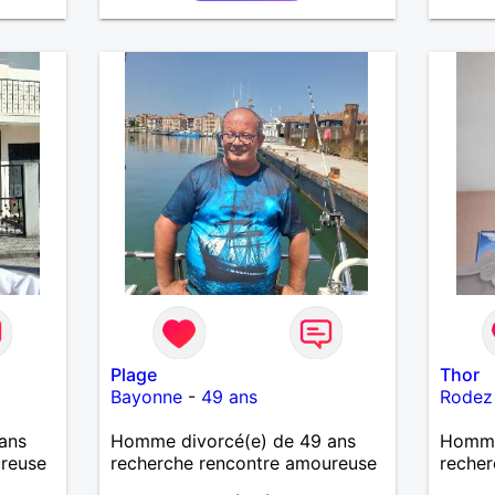
Plage
Thor
Bayonne
-
49 ans
Rodez
ans
Homme divorcé(e) de 49 ans
Homme
ureuse
recherche rencontre amoureuse
recher