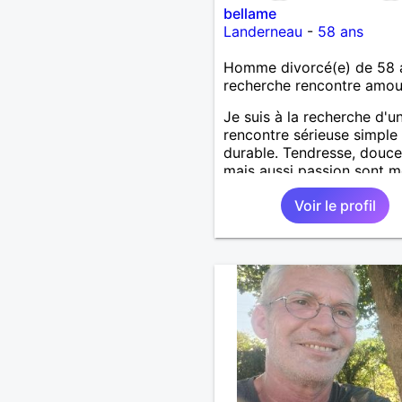
bellame
Landerneau
-
58 ans
Homme divorcé(e) de 58 
recherche rencontre amo
Je suis à la recherche d'u
rencontre sérieuse simple 
durable. Tendresse, douce
mais aussi passion sont m
maîtres-mots....
Voir le profil