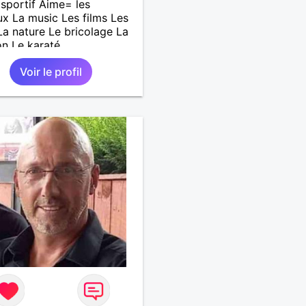
sportif Aime= les
x La music Les films Les
 La nature Le bricolage La
on Le karaté
Voir le profil