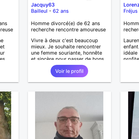
Jacquy63
Loren
Bailleul
-
62 ans
Fréjus
ans
Homme divorcé(e) de 62 ans
Homme
ureuse
recherche rencontre amoureuse
recher
ne
Vivre à deux c'est beaucoup
Lauren
et
mieux. Je souhaite rencontrer
enfant
ur
une femme souriante, honnête
idéale
es
et sincère pour passer de bons
profit
moments, qui aime plaisanter, se
de co
Voir le profil
balader et partager, je le
souhaite, notre complicité.
J'aime beaucoup les chantiers
de randonnée pour se défouler,
se relaxer, se détendre et
finalement prendre du bon
temps. C'est difficile de tout
dire en quelques lignes. En
revanche, vous pouvez me
contacter pour avoir plus
d'informations. A bientôt