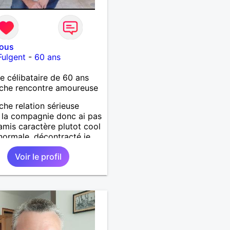
vous
Fulgent
-
60 ans
célibataire de 60 ans
che rencontre amoureuse
che relation sérieuse
e la compagnie donc ai pas
amis caractère plutot cool
 normale ,décontracté je
is rencontrer une
Voir le profil
ne aimant la nature
lage ,quelqu'un de simple
urel à vos claviers
ames