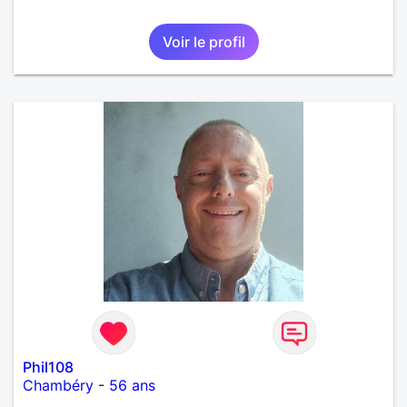
Voir le profil
Phil108
Chambéry
-
56 ans