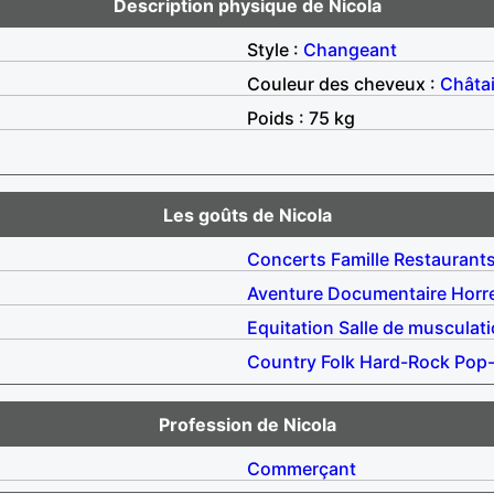
Description physique de Nicola
Style :
Changeant
Couleur des cheveux :
Châta
Poids : 75 kg
Les goûts de Nicola
Concerts
Famille
Restaurant
Aventure
Documentaire
Horr
Equitation
Salle de musculat
Country
Folk
Hard-Rock
Pop-
Profession de Nicola
Commerçant