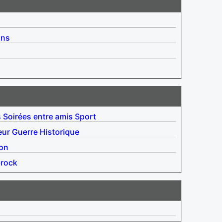
ins
s
Soirées entre amis
Sport
eur
Guerre
Historique
ion
rock