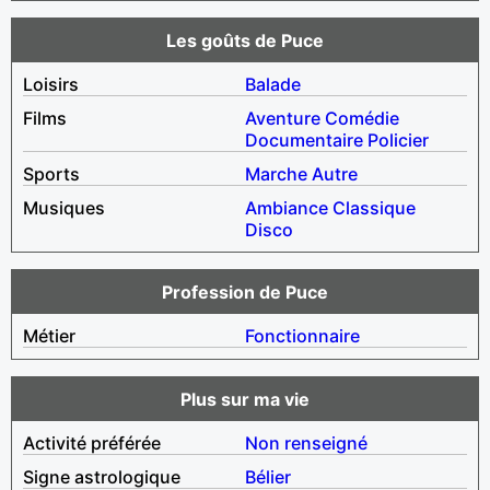
Les goûts de Puce
Loisirs
Balade
Films
Aventure
Comédie
Documentaire
Policier
Sports
Marche
Autre
Musiques
Ambiance
Classique
Disco
Profession de Puce
Métier
Fonctionnaire
Plus sur ma vie
Activité préférée
Non renseigné
Signe astrologique
Bélier