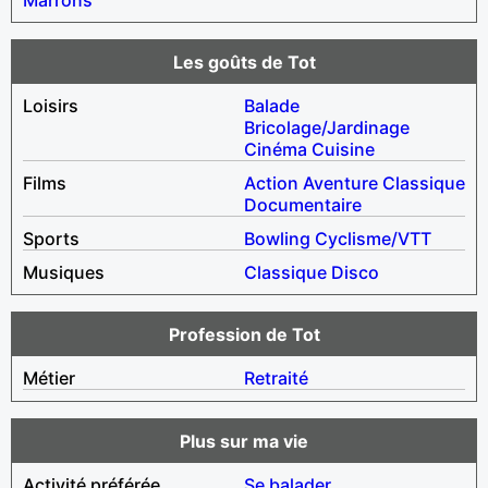
Les goûts de Tot
Loisirs
Balade
Bricolage/Jardinage
Cinéma
Cuisine
Films
Action
Aventure
Classique
Documentaire
Sports
Bowling
Cyclisme/VTT
Musiques
Classique
Disco
Profession de Tot
Métier
Retraité
Plus sur ma vie
Activité préférée
Se balader