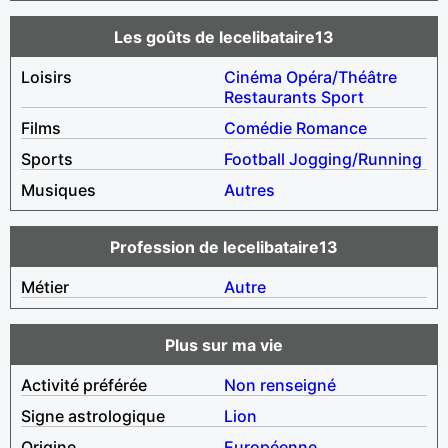
Les goûts de lecelibataire13
Loisirs
Cinéma
Opéra/Théâtre
Restaurants
Sport
Films
Comédie
Romance
Sports
Football
Jogging/Running
Musiques
Autres
Profession de lecelibataire13
Métier
Autre
Plus sur ma vie
Activité préférée
Non renseigné
Signe astrologique
Lion
Origine
Européenne