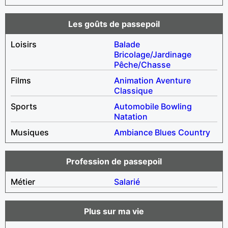
Les goûts de passepoil
Loisirs
Balade
Bricolage/Jardinage
Pêche/Chasse
Films
Animation
Aventure
Classique
Sports
Automobile
Bowling
Natation
Musiques
Ambiance
Blues
Country
Profession de passepoil
Métier
Salarié
Plus sur ma vie