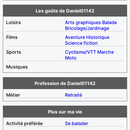
Les goûts de Daniel01142
Loisirs
Arts graphiques
Balade
Bricolage/Jardinage
Films
Aventure
Historique
Science fiction
Sports
Cyclisme/VTT
Marche
Moto
Musiques
Profession de Daniel01142
Métier
Retraité
Plus sur ma vie
Activité préférée
Se balader