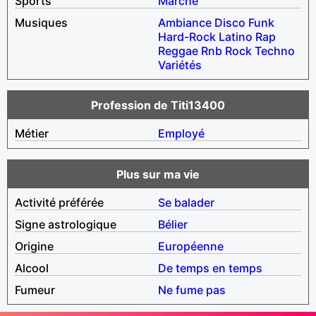
Sports
Marche
Musiques
Ambiance
Disco
Funk
Hard-Rock
Latino
Rap
Reggae
Rnb
Rock
Techno
Variétés
Profession de Titi13400
Métier
Employé
Plus sur ma vie
Activité préférée
Se balader
Signe astrologique
Bélier
Origine
Européenne
Alcool
De temps en temps
Fumeur
Ne fume pas